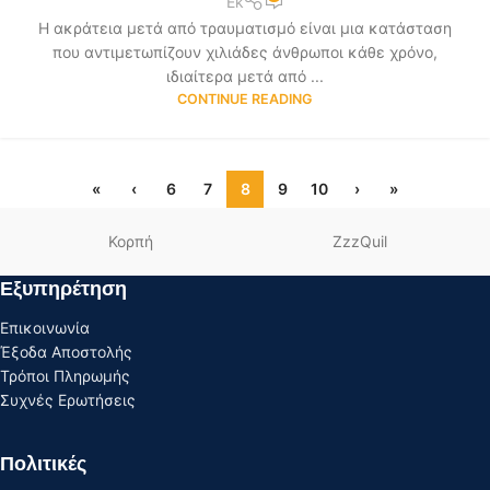
Ek
Η ακράτεια μετά από τραυματισμό είναι μια κατάσταση
που αντιμετωπίζουν χιλιάδες άνθρωποι κάθε χρόνο,
ιδιαίτερα μετά από ...
CONTINUE READING
«
‹
6
7
8
9
10
›
»
Κορπή
ZzzQuil
Εξυπηρέτηση
Επικοινωνία
Έξοδα Αποστολής
Τρόποι Πληρωμής
Συχνές Ερωτήσεις
Πολιτικές