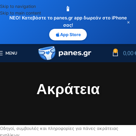
Skip to navigation
📱
Skip to main content
ΝΕΟ! Κατεβάστε το panes.gr app δωρεάν στο iPhone
×
σας!
App Store
0
0,00
MENU
Ακράτεια
Οδηγοί, συμβουλές και πληροφορίες για πάνες ακράτειας
ενηλίκων