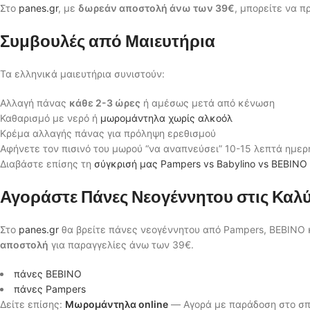
Στο
panes.gr
, με
δωρεάν αποστολή άνω των 39€
, μπορείτε να π
Συμβουλές από Μαιευτήρια
Τα ελληνικά μαιευτήρια συνιστούν:
Αλλαγή πάνας
κάθε 2-3 ώρες
ή αμέσως μετά από κένωση
Καθαρισμό με νερό ή
μωρομάντηλα χωρίς αλκοόλ
Κρέμα αλλαγής πάνας για πρόληψη ερεθισμού
Αφήνετε τον πισινό του μωρού “να αναπνεύσει” 10-15 λεπτά ημε
Διαβάστε επίσης τη
σύγκρισή μας Pampers vs Babylino vs BEBINO
Αγοράστε Πάνες Νεογέννητου στις Καλύ
Στο
panes.gr
θα βρείτε πάνες νεογέννητου από Pampers, BEBINO 
αποστολή
για παραγγελίες άνω των 39€.
πάνες BEBINO
πάνες Pampers
Δείτε επίσης:
Μωρομάντηλα online
— Αγορά με παράδοση στο σπίτ