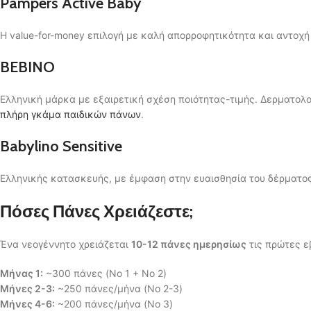
Pampers Active Baby
Η value-for-money επιλογή με καλή απορροφητικότητα και αντοχή
BEBINO
Ελληνική μάρκα με εξαιρετική σχέση ποιότητας-τιμής. Δερματολογ
πλήρη γκάμα παιδικών πάνων
.
Babylino Sensitive
Ελληνικής κατασκευής, με έμφαση στην ευαισθησία του δέρματος.
Πόσες Πάνες Χρειάζεστε;
Ένα νεογέννητο χρειάζεται
10-12 πάνες ημερησίως
τις πρώτες ε
Μήνας 1:
~300 πάνες (No 1 + No 2)
Μήνες 2-3:
~250 πάνες/μήνα (No 2-3)
Μήνες 4-6:
~200 πάνες/μήνα (No 3)