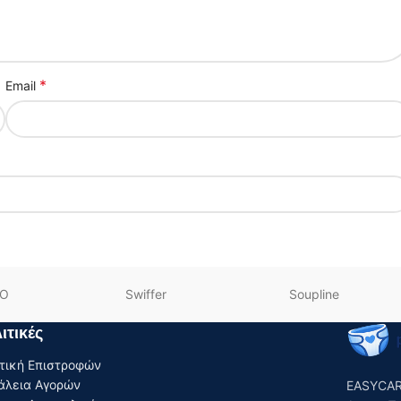
*
Email
SO
Swiffer
Soupline
ιτικές
τική Επιστροφών
άλεια Αγορών
EASYCAR