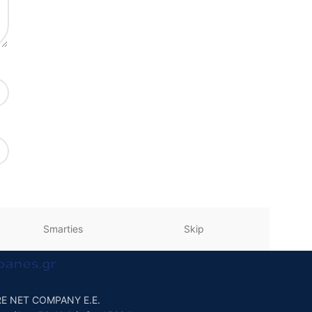
Smarties
Skip
Se
E NET COMPANY E.E.