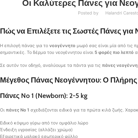
Οι Καλύτερες Πάνες για Νεο
Posted by
Halandri Carest
Πώς να Επιλέξετε τις Σωστές Πάνες για
Η επιλογή πάνας για το
νεογέννητο
μωρό σας είναι μία από τις π
σημαντικές. Το δέρμα του νεογέννητου είναι
5 φορές πιο λεπτό
απ
Σε αυτόν τον οδηγό, αναλύουμε τα πάντα για τις
πάνες νεογέννη
Μέγεθος Πάνας Νεογέννητου: Ο Πλήρη
Πάνες No 1 (Newborn): 2-5 kg
Οι
πάνες No 1
σχεδιάζονται ειδικά για τα πρώτα κιλά ζωής. Χαρακ
Ειδικό κόψιμο γύρω από τον ομφάλιο λώρο
Ένδειξη υγρασίας (αλλάζει χρώμα)
Εξαιρετικά μαλακό εσωτερικό φύλλο