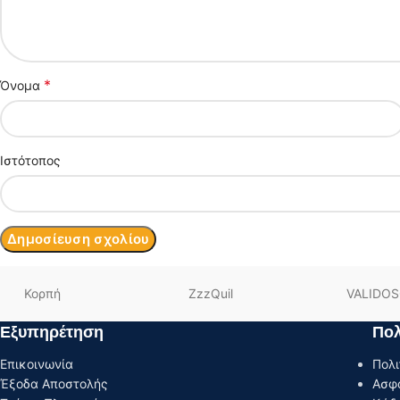
*
Όνομα
Ιστότοπος
Κορπή
ZzzQuil
VALIDO
Εξυπηρέτηση
Πολ
Επικοινωνία
Πολι
Έξοδα Αποστολής
Ασφ