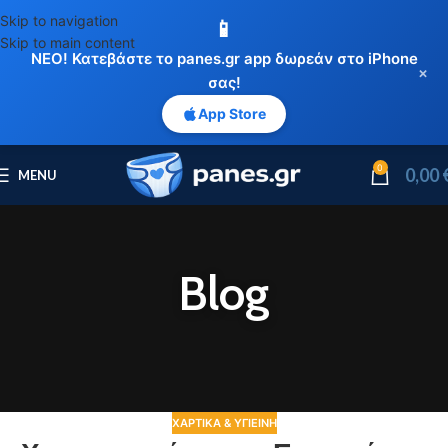
Skip to navigation
📱
Skip to main content
ΝΕΟ! Κατεβάστε το panes.gr app δωρεάν στο iPhone
×
σας!
App Store
0
0,00
MENU
Blog
ΧΑΡΤΙΚΆ & ΥΓΙΕΙΝΉ