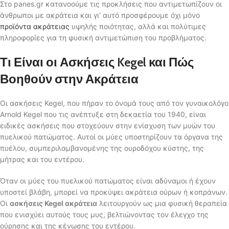
Στο panes.gr κατανοούμε τις προκλήσεις που αντιμετωπίζουν οι
άνθρωποι με ακράτεια και γι’ αυτό προσφέρουμε όχι μόνο
προϊόντα ακράτειας
υψηλής ποιότητας, αλλά και πολύτιμες
πληροφορίες για τη φυσική αντιμετώπιση του προβλήματος.
Τι Είναι οι Ασκήσεις Kegel και Πώς
Βοηθούν στην Ακράτεια
Οι ασκήσεις Kegel, που πήραν το όνομά τους από τον γυναικολόγο
Arnold Kegel που τις ανέπτυξε στη δεκαετία του 1940, είναι
ειδικές ασκήσεις που στοχεύουν στην ενίσχυση των μυών του
πυελικού πατώματος. Αυτοί οι μύες υποστηρίζουν τα όργανα της
πυέλου, συμπεριλαμβανομένης της ουροδόχου κύστης, της
μήτρας και του εντέρου.
Όταν οι μύες του πυελικού πατώματος είναι αδύναμοι ή έχουν
υποστεί βλάβη, μπορεί να προκύψει ακράτεια ούρων ή κοπράνων.
Οι
ασκήσεις Kegel ακράτεια
λειτουργούν ως μια φυσική θεραπεία
που ενισχύει αυτούς τους μυς, βελτιώνοντας τον έλεγχο της
ούρησης και της κένωσης του εντέρου.