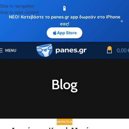
Skip to navigation
📱
Skip to main content
ΝΕΟ! Κατεβάστε το panes.gr app δωρεάν στο iPhone
×
σας!
App Store
0
0,00
MENU
Blog
ΑΚΡΆΤΕΙΑ