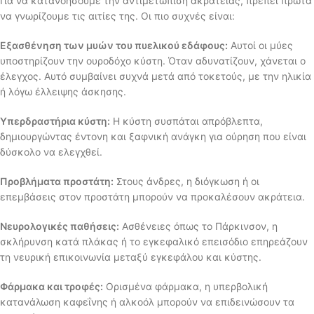
Για να κατανοήσουμε την αντιμετώπιση ακράτειας, πρέπει πρώτα
να γνωρίζουμε τις αιτίες της. Οι πιο συχνές είναι:
Εξασθένηση των μυών του πυελικού εδάφους:
Αυτοί οι μύες
υποστηρίζουν την ουροδόχο κύστη. Όταν αδυνατίζουν, χάνεται ο
έλεγχος. Αυτό συμβαίνει συχνά μετά από τοκετούς, με την ηλικία
ή λόγω έλλειψης άσκησης.
Υπερδραστήρια κύστη:
Η κύστη συσπάται απρόβλεπτα,
δημιουργώντας έντονη και ξαφνική ανάγκη για ούρηση που είναι
δύσκολο να ελεγχθεί.
Προβλήματα προστάτη:
Στους άνδρες, η διόγκωση ή οι
επεμβάσεις στον προστάτη μπορούν να προκαλέσουν ακράτεια.
Νευρολογικές παθήσεις:
Ασθένειες όπως το Πάρκινσον, η
σκλήρυνση κατά πλάκας ή το εγκεφαλικό επεισόδιο επηρεάζουν
τη νευρική επικοινωνία μεταξύ εγκεφάλου και κύστης.
Φάρμακα και τροφές:
Ορισμένα φάρμακα, η υπερβολική
κατανάλωση καφεΐνης ή αλκοόλ μπορούν να επιδεινώσουν τα