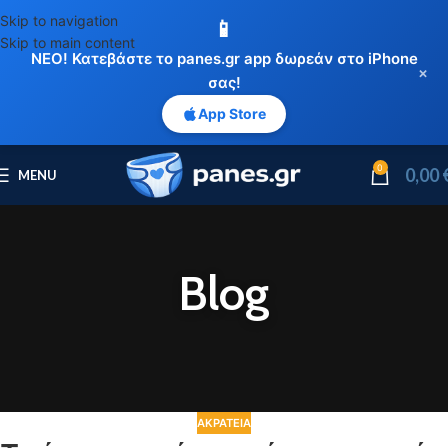
Skip to navigation
📱
Skip to main content
ΝΕΟ! Κατεβάστε το panes.gr app δωρεάν στο iPhone
×
σας!
App Store
0
0,00
MENU
Blog
ΑΚΡΆΤΕΙΑ