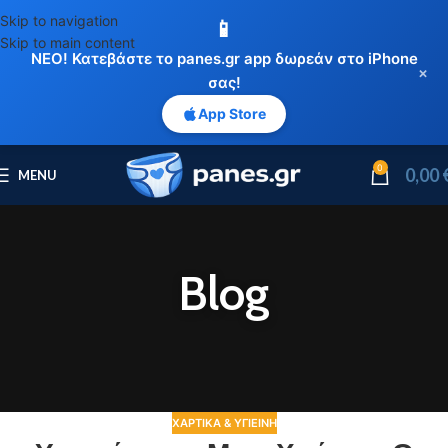
Skip to navigation
📱
Skip to main content
ΝΕΟ! Κατεβάστε το panes.gr app δωρεάν στο iPhone
×
σας!
App Store
0
0,00
MENU
Blog
ΧΑΡΤΙΚΆ & ΥΓΙΕΙΝΉ