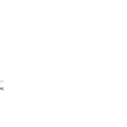
er
ας