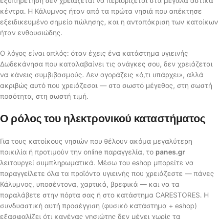
εξυπηρέτηση δεν χρειάζεται να περιορίζεται στα μεγάλα αστικά
κέντρα. Η Κάλυμνος ήταν από τα πρώτα νησιά που απέκτησε
εξειδικευμένο σημείο πώλησης, και η ανταπόκριση των κατοίκων
ήταν ενθουσιώδης.
Ο λόγος είναι απλός: όταν έχεις ένα κατάστημα υγιεινής
Δωδεκάνησα που καταλαβαίνει τις ανάγκες σου, δεν χρειάζεται
να κάνεις συμβιβασμούς. Δεν αγοράζεις «ό,τι υπάρχει», αλλά
ακριβώς αυτό που χρειάζεσαι — στο σωστό μέγεθος, στη σωστή
ποσότητα, στη σωστή τιμή.
Ο ρόλος του ηλεκτρονικού καταστήματος
Για τους κατοίκους νησιών που θέλουν ακόμα μεγαλύτερη
ποικιλία ή προτιμούν την online παραγγελία, το
panes.gr
λειτουργεί συμπληρωματικά. Μέσω του eshop μπορείτε να
παραγγείλετε όλα τα προϊόντα υγιεινής που χρειάζεστε — πάνες
Κάλυμνος, υποσέντονα, χαρτικά, βρεφικά — και να τα
παραλάβετε στην πόρτα σας ή στο κατάστημα CARESTORES. Η
συνδυαστική αυτή προσέγγιση (φυσικό κατάστημα + eshop)
εξασφαλίζει ότι κανένας νησιώτης δεν μένει χωρίς τα