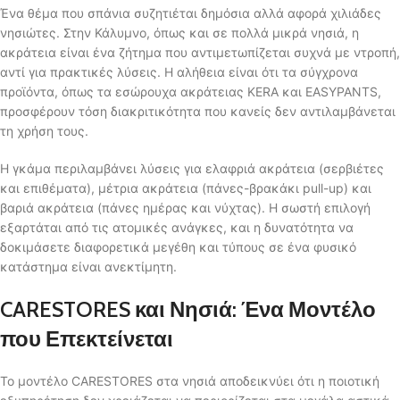
Ένα θέμα που σπάνια συζητιέται δημόσια αλλά αφορά χιλιάδες
νησιώτες. Στην Κάλυμνο, όπως και σε πολλά μικρά νησιά, η
ακράτεια είναι ένα ζήτημα που αντιμετωπίζεται συχνά με ντροπή,
αντί για πρακτικές λύσεις. Η αλήθεια είναι ότι τα σύγχρονα
προϊόντα, όπως τα εσώρουχα ακράτειας KERA και EASYPANTS,
προσφέρουν τόση διακριτικότητα που κανείς δεν αντιλαμβάνεται
τη χρήση τους.
Η γκάμα περιλαμβάνει λύσεις για ελαφριά ακράτεια (σερβιέτες
και επιθέματα), μέτρια ακράτεια (πάνες-βρακάκι pull-up) και
βαριά ακράτεια (πάνες ημέρας και νύχτας). Η σωστή επιλογή
εξαρτάται από τις ατομικές ανάγκες, και η δυνατότητα να
δοκιμάσετε διαφορετικά μεγέθη και τύπους σε ένα φυσικό
κατάστημα είναι ανεκτίμητη.
CARESTORES και Νησιά: Ένα Μοντέλο
που Επεκτείνεται
Το μοντέλο CARESTORES στα νησιά αποδεικνύει ότι η ποιοτική