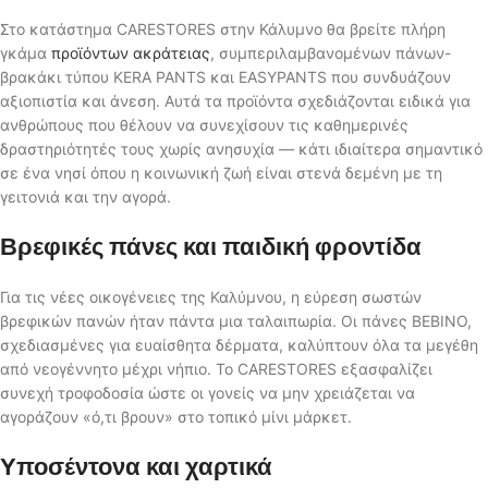
Στο κατάστημα CARESTORES στην Κάλυμνο θα βρείτε πλήρη
γκάμα
προϊόντων ακράτειας
, συμπεριλαμβανομένων πάνων-
βρακάκι τύπου KERA PANTS και EASYPANTS που συνδυάζουν
αξιοπιστία και άνεση. Αυτά τα προϊόντα σχεδιάζονται ειδικά για
ανθρώπους που θέλουν να συνεχίσουν τις καθημερινές
δραστηριότητές τους χωρίς ανησυχία — κάτι ιδιαίτερα σημαντικό
σε ένα νησί όπου η κοινωνική ζωή είναι στενά δεμένη με τη
γειτονιά και την αγορά.
Βρεφικές πάνες και παιδική φροντίδα
Για τις νέες οικογένειες της Καλύμνου, η εύρεση σωστών
βρεφικών πανών ήταν πάντα μια ταλαιπωρία. Οι πάνες BEBINO,
σχεδιασμένες για ευαίσθητα δέρματα, καλύπτουν όλα τα μεγέθη
από νεογέννητο μέχρι νήπιο. Το CARESTORES εξασφαλίζει
συνεχή τροφοδοσία ώστε οι γονείς να μην χρειάζεται να
αγοράζουν «ό,τι βρουν» στο τοπικό μίνι μάρκετ.
Υποσέντονα και χαρτικά