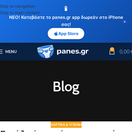
Skip to navigation
📱
Skip to main content
ΝΕΟ! Κατεβάστε το panes.gr app δωρεάν στο iPhone
×
σας!
App Store
0
0,00
MENU
Blog
ΧΑΡΤΙΚΆ & ΥΓΙΕΙΝΉ