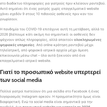
στο διαδίκτυο πληροφορίες για γιατρούς πριν κλείσουν ραντεβού.
Αυτό σημαίνει ότι ένας γιατρός χωρίς επαγγελματικό website
χάνει σχεδόν 9 στους 10 πιθανούς ασθενείς πριν καν τον
γνωρίσουν.
Η πανδημία του COVID-19 επιτάχυνε αυτή τη μετάβαση, αλλά το
2026 βλέπουμε κάτι ακόμη πιο σημαντικό: οι ασθενείς δεν
ψάχνουν απλώς πληροφορίες, αλλά απαιτούν
ολοκληρωμένες
ψηφιακές υπηρεσίες
. Από online κράτηση ραντεβού μέχρι
τηλεϊατρική, από ψηφιακά ιατρικά αρχεία μέχρι άμεση
επικοινωνία μέσω chat – όλα αυτά ξεκινούν από ένα
επαγγελματικό ιατρικό website.
Γιατί το προσωπικό website υπερτερεί
των social media
Πολλοί γιατροί πιστεύουν ότι μια σελίδα στο Facebook ή ένας
λογαριασμός Instagram αρκούν. Η πραγματικότητα όμως είναι
διαφορετική. Ενώ τα social media είναι σημαντικά για την
προβολή, ένα
προσωπικό website για γιατρούς το 2026