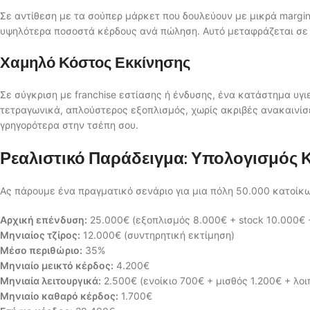
Σε αντίθεση με τα σούπερ μάρκετ που δουλεύουν με μικρά margin
υψηλότερα ποσοστά κέρδους ανά πώληση. Αυτό μεταφράζεται σε 
Χαμηλό Κόστος Εκκίνησης
Σε σύγκριση με franchise εστίασης ή ένδυσης, ένα κατάστημα υγι
τετραγωνικά, απλούστερος εξοπλισμός, χωρίς ακριβές ανακαινίσ
γρηγορότερα στην τσέπη σου.
Ρεαλιστικό Παράδειγμα: Υπολογισμός Κ
Ας πάρουμε ένα πραγματικό σενάριο για μια πόλη 50.000 κατοίκ
Αρχική επένδυση:
25.000€ (εξοπλισμός 8.000€ + stock 10.000€ 
Μηνιαίος τζίρος:
12.000€ (συντηρητική εκτίμηση)
Μέσο περιθώριο:
35%
Μηνιαίο μεικτό κέρδος:
4.200€
Μηνιαία λειτουργικά:
2.500€ (ενοίκιο 700€ + μισθός 1.200€ + λο
Μηνιαίο καθαρό κέρδος:
1.700€