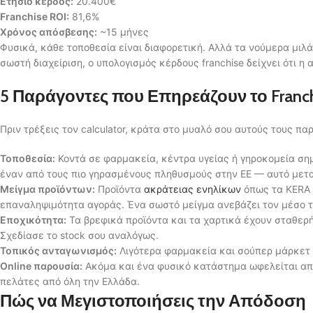
Ετήσιο κέρδος:
20.400€
Franchise ROI:
81,6%
Χρόνος απόσβεσης:
~15 μήνες
Φυσικά, κάθε τοποθεσία είναι διαφορετική. Αλλά τα νούμερα μιλά
σωστή διαχείριση, ο υπολογισμός κέρδους franchise δείχνει ότι η 
5 Παράγοντες που Επηρεάζουν το Franch
Πριν τρέξεις τον calculator, κράτα στο μυαλό σου αυτούς τους πα
Τοποθεσία:
Κοντά σε φαρμακεία, κέντρα υγείας ή γηροκομεία ση
έναν από τους πιο γηρασμένους πληθυσμούς στην ΕΕ — αυτό μετα
Μείγμα προϊόντων:
Προϊόντα
ακράτειας ενηλίκων
όπως τα KERA 
επαναληψιμότητα αγοράς. Ένα σωστό μείγμα ανεβάζει τον μέσο τ
Εποχικότητα:
Τα βρεφικά προϊόντα και τα χαρτικά έχουν σταθερή
Σχεδίασε το stock σου αναλόγως.
Τοπικός ανταγωνισμός:
Λιγότερα φαρμακεία και σούπερ μάρκετ σ
Online παρουσία:
Ακόμα και ένα φυσικό κατάστημα ωφελείται από 
πελάτες από όλη την Ελλάδα.
Πώς να Μεγιστοποιήσεις την Απόδοση