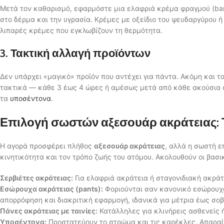
Μετά τον καθαρισμό, εφαρμόστε μια ελαφριά κρέμα φραγμού (bar
στο δέρμα και την υγρασία. Κρέμες με οξείδιο του ψευδαργύρου ή 
λιπαρές κρέμες που εγκλωβίζουν τη θερμότητα.
3. Τακτική αλλαγή προϊόντων
Δεν υπάρχει «μαγικό» προϊόν που αντέχει για πάντα. Ακόμη και 
τακτικά — κάθε 3 έως 4 ώρες ή αμέσως μετά από κάθε ακούσια απ
τα
υποσέντονα
.
Επιλογή σωστών αξεσουάρ ακράτειας: Τ
Η αγορά προσφέρει πλήθος
αξεσουάρ ακράτειας
, αλλά η σωστή ε
κινητικότητα και τον τρόπο ζωής του ατόμου. Ακολουθούν οι βασι
Σερβιέτες ακράτειας:
Για ελαφριά ακράτεια ή σταγονιδιακή ακράτε
Εσώρουχα ακράτειας (pants):
Φοριούνται σαν κανονικό εσώρουχ
απορρόφηση και διακριτική εφαρμογή, ιδανικά για μέτρια έως σο
Πάνες ακράτειας με ταινίες:
Κατάλληλες για κλινήρεις ασθενείς 
Υποσέντονα:
Προστατεύουν το στρώμα και τις καρέκλες. Απαραί