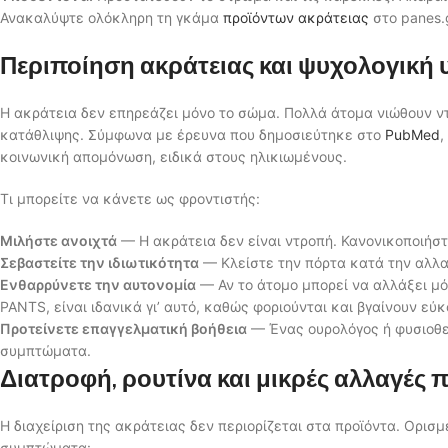
Ανακαλύψτε ολόκληρη τη γκάμα
προϊόντων ακράτειας
στο panes.
Περιποίηση ακράτειας και ψυχολογική
Η ακράτεια δεν επηρεάζει μόνο το σώμα. Πολλά άτομα νιώθουν 
κατάθλιψης. Σύμφωνα με έρευνα που δημοσιεύτηκε στο
PubMed
,
κοινωνική απομόνωση, ειδικά στους ηλικιωμένους.
Τι μπορείτε να κάνετε ως φροντιστής:
Μιλήστε ανοιχτά
— Η ακράτεια δεν είναι ντροπή. Κανονικοποιήστ
Σεβαστείτε την ιδιωτικότητα
— Κλείστε την πόρτα κατά την αλλα
Ενθαρρύνετε την αυτονομία
— Αν το άτομο μπορεί να αλλάξει μό
PANTS, είναι ιδανικά γι’ αυτό, καθώς φοριούνται και βγαίνουν εύ
Προτείνετε επαγγελματική βοήθεια
— Ένας ουρολόγος ή φυσιοθε
συμπτώματα.
Διατροφή, ρουτίνα και μικρές αλλαγές
Η διαχείριση της ακράτειας δεν περιορίζεται στα προϊόντα. Ορι
συμπτώματα: