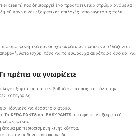
rier cream) που δημιουργεί ένα προστατευτικό στρώμα ανάμεσα
διμεθικόνη είναι εξαιρετικές επιλογές. Αποφύγετε τις πολύ
τα πιο απορροφητικά εσώρουχα ακράτειας πρέπει να αλλάζονται
οβολή. Αυτό ισχύει τόσο για τα εσώρουχα ακράτειας όσο και για
ι πρέπει να γνωρίζετε
πιλογή εξαρτάται από τον βαθμό ακράτειας, το φύλο, την
κές κατηγορίες:
ια. Ιδανικές για δραστήρια άτομα.
ο. Τα
KERA PANTS
και
EASYPANTS
προσφέρουν εξαιρετική
βαρή ακράτεια.
ή άτομα με περιορισμένη κινητικότητα.
τητα στην ασθενοφόρο φροντίδα.