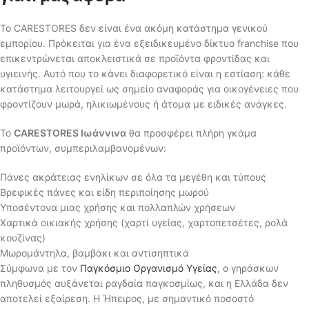
Το CARESTORES δεν είναι ένα ακόμη κατάστημα γενικού
εμπορίου. Πρόκειται για ένα εξειδικευμένο δίκτυο franchise που
επικεντρώνεται αποκλειστικά σε προϊόντα φροντίδας και
υγιεινής. Αυτό που το κάνει διαφορετικό είναι η εστίαση: κάθε
κατάστημα λειτουργεί ως σημείο αναφοράς για οικογένειες που
φροντίζουν μωρά, ηλικιωμένους ή άτομα με ειδικές ανάγκες.
Το
CARESTORES Ιωάννινα
θα προσφέρει πλήρη γκάμα
προϊόντων, συμπεριλαμβανομένων:
Πάνες ακράτειας ενηλίκων σε όλα τα μεγέθη και τύπους
Βρεφικές πάνες και είδη περιποίησης μωρού
Υποσέντονα μιας χρήσης και πολλαπλών χρήσεων
Χαρτικά οικιακής χρήσης (χαρτί υγείας, χαρτοπετσέτες, ρολά
κουζίνας)
Μωρομάντηλα, βαμβάκι και αντισηπτικά
Σύμφωνα με τον
Παγκόσμιο Οργανισμό Υγείας
, ο γηράσκων
πληθυσμός αυξάνεται ραγδαία παγκοσμίως, και η Ελλάδα δεν
αποτελεί εξαίρεση. Η Ήπειρος, με σημαντικό ποσοστό