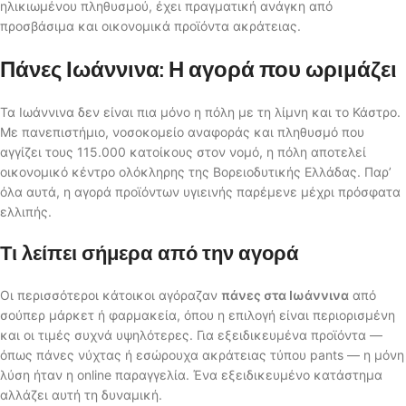
ηλικιωμένου πληθυσμού, έχει πραγματική ανάγκη από
προσβάσιμα και οικονομικά προϊόντα ακράτειας.
Πάνες Ιωάννινα: Η αγορά που ωριμάζει
Τα Ιωάννινα δεν είναι πια μόνο η πόλη με τη λίμνη και το Κάστρο.
Με πανεπιστήμιο, νοσοκομείο αναφοράς και πληθυσμό που
αγγίζει τους 115.000 κατοίκους στον νομό, η πόλη αποτελεί
οικονομικό κέντρο ολόκληρης της Βορειοδυτικής Ελλάδας. Παρ’
όλα αυτά, η αγορά προϊόντων υγιεινής παρέμενε μέχρι πρόσφατα
ελλιπής.
Τι λείπει σήμερα από την αγορά
Οι περισσότεροι κάτοικοι αγόραζαν
πάνες στα Ιωάννινα
από
σούπερ μάρκετ ή φαρμακεία, όπου η επιλογή είναι περιορισμένη
και οι τιμές συχνά υψηλότερες. Για εξειδικευμένα προϊόντα —
όπως πάνες νύχτας ή εσώρουχα ακράτειας τύπου pants — η μόνη
λύση ήταν η online παραγγελία. Ένα εξειδικευμένο κατάστημα
αλλάζει αυτή τη δυναμική.