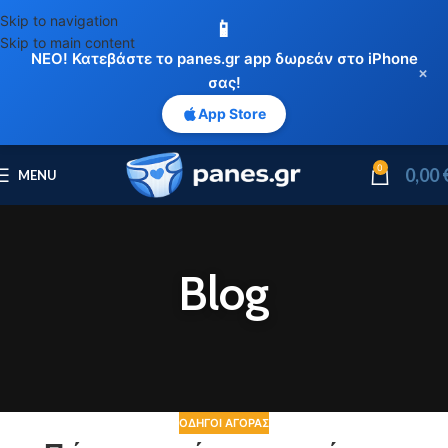
Skip to navigation
📱
Skip to main content
ΝΕΟ! Κατεβάστε το panes.gr app δωρεάν στο iPhone
×
σας!
App Store
0
0,00
MENU
Blog
ΟΔΗΓΟΊ ΑΓΟΡΆΣ