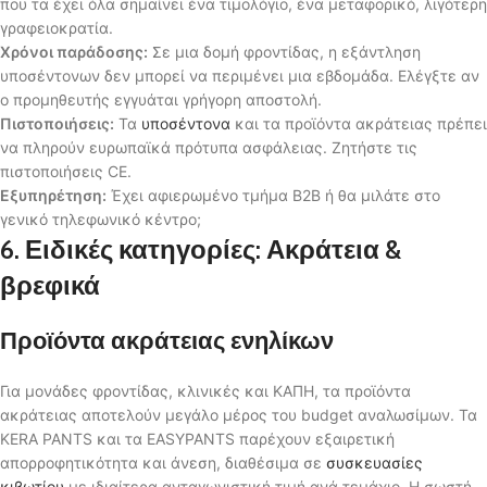
που τα έχει όλα σημαίνει ένα τιμολόγιο, ένα μεταφορικό, λιγότερη
γραφειοκρατία.
Χρόνοι παράδοσης:
Σε μια δομή φροντίδας, η εξάντληση
υποσέντονων δεν μπορεί να περιμένει μια εβδομάδα. Ελέγξτε αν
ο προμηθευτής εγγυάται γρήγορη αποστολή.
Πιστοποιήσεις:
Τα
υποσέντονα
και τα προϊόντα ακράτειας πρέπει
να πληρούν ευρωπαϊκά πρότυπα ασφάλειας. Ζητήστε τις
πιστοποιήσεις CE.
Εξυπηρέτηση:
Έχει αφιερωμένο τμήμα B2B ή θα μιλάτε στο
γενικό τηλεφωνικό κέντρο;
6. Ειδικές κατηγορίες: Ακράτεια &
βρεφικά
Προϊόντα ακράτειας ενηλίκων
Για μονάδες φροντίδας, κλινικές και ΚΑΠΗ, τα προϊόντα
ακράτειας αποτελούν μεγάλο μέρος του budget αναλωσίμων. Τα
KERA PANTS και τα EASYPANTS παρέχουν εξαιρετική
απορροφητικότητα και άνεση, διαθέσιμα σε
συσκευασίες
κιβωτίου
με ιδιαίτερα ανταγωνιστική τιμή ανά τεμάχιο. Η σωστή