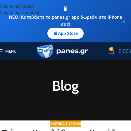
Skip to navigation
📱
Skip to main content
ΝΕΟ! Κατεβάστε το panes.gr app δωρεάν στο iPhone
×
σας!
App Store
0
0,00
MENU
Blog
ΧΑΡΤΙΚΆ & ΥΓΙΕΙΝΉ