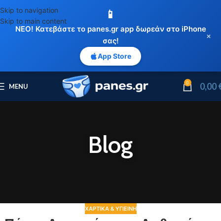
Skip to navigation
📱
Skip to main content
ΝΕΟ! Κατεβάστε το panes.gr app δωρεάν στο iPhone
×
σας!
App Store
0
0,00
MENU
Blog
ΧΑΡΤΙΚΆ & ΥΓΙΕΙΝΉ