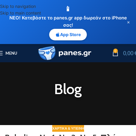
Skip to navigation
📱
Skip to main content
ΝΕΟ! Κατεβάστε το panes.gr app δωρεάν στο iPhone
×
σας!
App Store
0
0,00
MENU
Blog
ΧΑΡΤΙΚΆ & ΥΓΙΕΙΝΉ