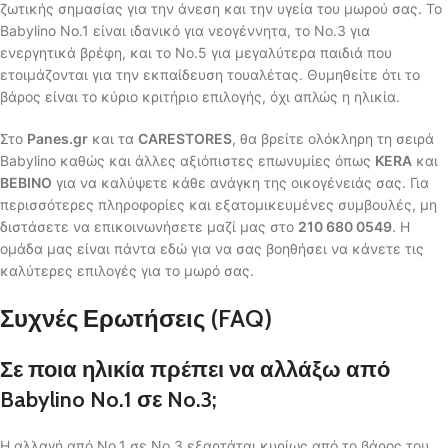
ζωτικής σημασίας για την άνεση και την υγεία του μωρού σας. Το
Babylino No.1 είναι ιδανικό για νεογέννητα, το No.3 για
ενεργητικά βρέφη, και το No.5 για μεγαλύτερα παιδιά που
ετοιμάζονται για την εκπαίδευση τουαλέτας. Θυμηθείτε ότι το
βάρος είναι το κύριο κριτήριο επιλογής, όχι απλώς η ηλικία.
Στο
Panes.gr
και τα
CARESTORES
, θα βρείτε ολόκληρη τη σειρά
Babylino καθώς και άλλες αξιόπιστες επωνυμίες όπως
KERA
και
BEBINO
για να καλύψετε κάθε ανάγκη της οικογένειάς σας. Για
περισσότερες πληροφορίες και εξατομικευμένες συμβουλές, μη
διστάσετε να επικοινωνήσετε μαζί μας στο
210 680 0549
. Η
ομάδα μας είναι πάντα εδώ για να σας βοηθήσει να κάνετε τις
καλύτερες επιλογές για το μωρό σας.
Συχνές Ερωτήσεις (FAQ)
Σε ποια ηλικία πρέπει να αλλάξω από
Babylino No.1 σε No.3;
Η αλλαγή από No.1 σε No.3 εξαρτάται κυρίως από το βάρος του