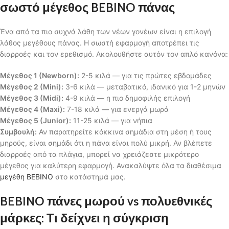
σωστό μέγεθος BEBINO πάνας
Ένα από τα πιο συχνά λάθη των νέων γονέων είναι η επιλογή
λάθος μεγέθους πάνας. Η σωστή εφαρμογή αποτρέπει τις
διαρροές και τον ερεθισμό. Ακολουθήστε αυτόν τον απλό κανόνα:
Μέγεθος 1 (Newborn):
2-5 κιλά — για τις πρώτες εβδομάδες
Μέγεθος 2 (Mini):
3-6 κιλά — μεταβατικό, ιδανικό για 1-2 μηνών
Μέγεθος 3 (Midi):
4-9 κιλά — η πιο δημοφιλής επιλογή
Μέγεθος 4 (Maxi):
7-18 κιλά — για ενεργά μωρά
Μέγεθος 5 (Junior):
11-25 κιλά — για νήπια
Συμβουλή:
Αν παρατηρείτε κόκκινα σημάδια στη μέση ή τους
μηρούς, είναι σημάδι ότι η πάνα είναι πολύ μικρή. Αν βλέπετε
διαρροές από τα πλάγια, μπορεί να χρειάζεστε μικρότερο
μέγεθος για καλύτερη εφαρμογή. Ανακαλύψτε όλα τα διαθέσιμα
μεγέθη BEBINO
στο κατάστημά μας.
BEBINO πάνες μωρού vs πολυεθνικές
μάρκες: Τι δείχνει η σύγκριση