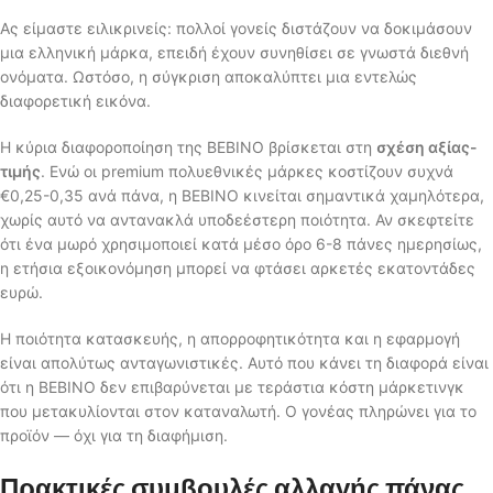
Ας είμαστε ειλικρινείς: πολλοί γονείς διστάζουν να δοκιμάσουν
μια ελληνική μάρκα, επειδή έχουν συνηθίσει σε γνωστά διεθνή
ονόματα. Ωστόσο, η σύγκριση αποκαλύπτει μια εντελώς
διαφορετική εικόνα.
Η κύρια διαφοροποίηση της BEBINO βρίσκεται στη
σχέση αξίας-
τιμής
. Ενώ οι premium πολυεθνικές μάρκες κοστίζουν συχνά
€0,25-0,35 ανά πάνα, η BEBINO κινείται σημαντικά χαμηλότερα,
χωρίς αυτό να αντανακλά υποδεέστερη ποιότητα. Αν σκεφτείτε
ότι ένα μωρό χρησιμοποιεί κατά μέσο όρο 6-8 πάνες ημερησίως,
η ετήσια εξοικονόμηση μπορεί να φτάσει αρκετές εκατοντάδες
ευρώ.
Η ποιότητα κατασκευής, η απορροφητικότητα και η εφαρμογή
είναι απολύτως ανταγωνιστικές. Αυτό που κάνει τη διαφορά είναι
ότι η BEBINO δεν επιβαρύνεται με τεράστια κόστη μάρκετινγκ
που μετακυλίονται στον καταναλωτή. Ο γονέας πληρώνει για το
προϊόν — όχι για τη διαφήμιση.
Πρακτικές συμβουλές αλλαγής πάνας