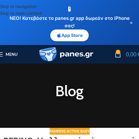
Skip to navigation
📱
Skip to main content
ΝΕΟ! Κατεβάστε το panes.gr app δωρεάν στο iPhone
×
σας!
App Store
0
0,00
MENU
Blog
PAMPERS ACTIVE BABY