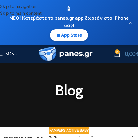
Skip to navigation
📱
Skip to main content
ΝΕΟ! Κατεβάστε το panes.gr app δωρεάν στο iPhone
×
σας!
App Store
0
0,00
MENU
Blog
PAMPERS ACTIVE BABY