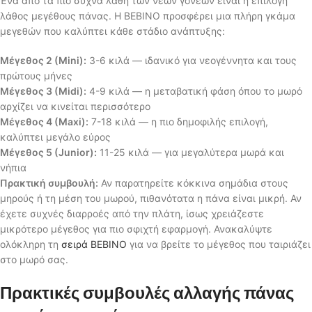
Ένα από τα πιο συχνά λάθη των νέων γονέων είναι η επιλογή
λάθος μεγέθους πάνας. Η BEBINO προσφέρει μια πλήρη γκάμα
μεγεθών που καλύπτει κάθε στάδιο ανάπτυξης:
Μέγεθος 2 (Mini):
3-6 κιλά — ιδανικό για νεογέννητα και τους
πρώτους μήνες
Μέγεθος 3 (Midi):
4-9 κιλά — η μεταβατική φάση όπου το μωρό
αρχίζει να κινείται περισσότερο
Μέγεθος 4 (Maxi):
7-18 κιλά — η πιο δημοφιλής επιλογή,
καλύπτει μεγάλο εύρος
Μέγεθος 5 (Junior):
11-25 κιλά — για μεγαλύτερα μωρά και
νήπια
Πρακτική συμβουλή:
Αν παρατηρείτε κόκκινα σημάδια στους
μηρούς ή τη μέση του μωρού, πιθανότατα η πάνα είναι μικρή. Αν
έχετε συχνές διαρροές από την πλάτη, ίσως χρειάζεστε
μικρότερο μέγεθος για πιο σφιχτή εφαρμογή. Ανακαλύψτε
ολόκληρη τη
σειρά BEBINO
για να βρείτε το μέγεθος που ταιριάζει
στο μωρό σας.
Πρακτικές συμβουλές αλλαγής πάνας