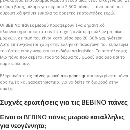
μεγαλύτερα επαναλαμβανόμενα έξοδα μιας νέας οικογένειας. Σε
ετήσια βάση, μιλάμε για περίπου 2.500 πάνες — ένα ποσό που
αθροιστικά φτάνει εύκολα τα αρκετές εκατοντάδες ευρώ.
Οι
BEBINO πάνες μωρού
προσφέρουν ένα σημαντικό
πλεονέκτημα: ποιότητα αντίστοιχη ή ανώτερη πολλών premium
μαρκών, σε τιμή που είναι κατά μέσο όρο 20-30% χαμηλότερη.
Αυτό επιτυγχάνεται χάρη στην ελληνική παραγωγή που εξαλείφει
το κόστος εισαγωγής και τα ενδιάμεσα logistics. Το αποτέλεσμα;
Μια πάνα που σέβεται τόσο το δέρμα του μωρού σας όσο και το
πορτοφόλι σας.
Εξερευνήστε τις
πάνες μωρού στο panes.gr
και συγκρίνετε μόνοι
σας τιμές και χαρακτηριστικά, για να δείτε τη διαφορά στην
πράξη.
Συχνές ερωτήσεις για τις BEBINO πάνες
Είναι οι BEBINO πάνες μωρού κατάλληλες
για νεογέννητα;