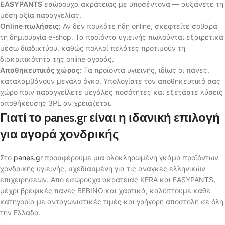
EASYPANTS
εσώρουχα ακράτειας με υποσέντονα — αυξάνετε τη
μέση αξία παραγγελίας.
Online πωλήσεις:
Αν δεν πουλάτε ήδη online, σκεφτείτε σοβαρά
τη δημιουργία e-shop. Τα προϊόντα υγιεινής πωλούνται εξαιρετικά
μέσω διαδικτύου, καθώς πολλοί πελάτες προτιμούν τη
διακριτικότητα της online αγοράς.
Αποθηκευτικός χώρος:
Τα προϊόντα υγιεινής, ιδίως οι πάνες,
καταλαμβάνουν μεγάλο όγκο. Υπολογίστε τον αποθηκευτικό σας
χώρο πριν παραγγείλετε μεγάλες ποσότητες και εξετάστε λύσεις
αποθήκευσης 3PL αν χρειάζεται.
Γιατί το panes.gr είναι η ιδανική επιλογή
για αγορά χονδρικής
Στο
panes.gr
προσφέρουμε μια ολοκληρωμένη γκάμα προϊόντων
χονδρικής υγιεινής, σχεδιασμένη για τις ανάγκες ελληνικών
επιχειρήσεων. Από εσώρουχα ακράτειας KERA και EASYPANTS,
μέχρι βρεφικές πάνες BEBINO και χαρτικά, καλύπτουμε κάθε
κατηγορία με ανταγωνιστικές τιμές και γρήγορη αποστολή σε όλη
την Ελλάδα.