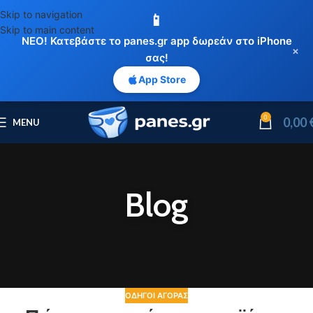
Skip to navigation
📱
Skip to main content
ΝΕΟ! Κατεβάστε το panes.gr app δωρεάν στο iPhone
×
σας!
App Store
0
0,00
MENU
Blog
ΟΔΗΓΟΊ ΑΓΟΡΆΣ