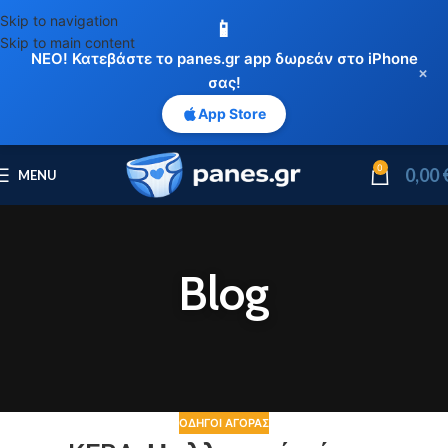
Skip to navigation
📱
Skip to main content
ΝΕΟ! Κατεβάστε το panes.gr app δωρεάν στο iPhone
×
σας!
App Store
0
0,00
MENU
Blog
ΟΔΗΓΟΊ ΑΓΟΡΆΣ